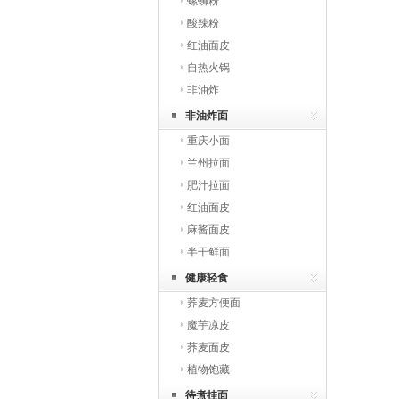
螺蛳粉
酸辣粉
红油面皮
自热火锅
非油炸
非油炸面
重庆小面
兰州拉面
肥汁拉面
红油面皮
麻酱面皮
半干鲜面
健康轻食
荞麦方便面
魔芋凉皮
荞麦面皮
植物饱藏
待煮挂面