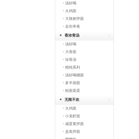
汤好喝
火鸡面
大辣娇拌面
走街串巷
香浓骨汤
汤好喝
大骨面
珍骨汤
精炖系列
汤好喝桶面
多半袋面
粉面菜蛋
无辣不欢
火鸡面
小龙虾面
咸蛋黄拌面
盒装拌面