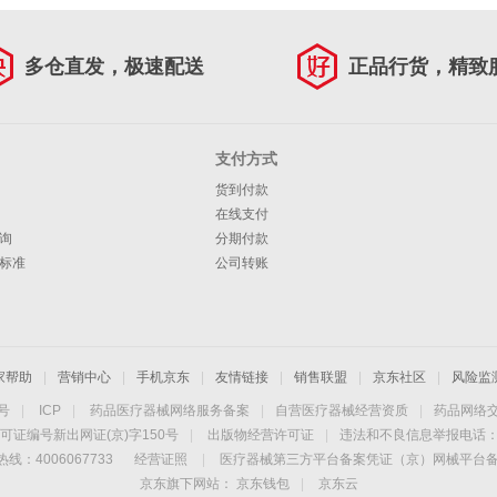
多仓直发，极速配送
正品行货，精致
支付方式
货到付款
在线支付
询
分期付款
标准
公司转账
家帮助
|
营销中心
|
手机京东
|
友情链接
|
销售联盟
|
京东社区
|
风险监
4号
|
ICP
|
药品医疗器械网络服务备案
|
自营医疗器械经营资质
|
药品网络
可证编号新出网证(京)字150号
|
出版物经营许可证
|
违法和不良信息举报电话：40
线：4006067733
经营证照
|
医疗器械第三方平台备案凭证（京）网械平台备字（
京东旗下网站：
京东钱包
|
京东云