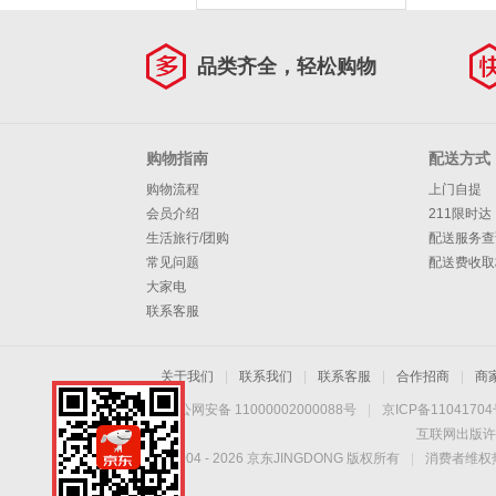
品类齐全，轻松购物
购物指南
配送方式
购物流程
上门自提
会员介绍
211限时达
生活旅行/团购
配送服务查
常见问题
配送费收取
大家电
联系客服
关于我们
|
联系我们
|
联系客服
|
合作招商
|
商
京公网安备 11000002000088号
|
京ICP备1104170
互联网出版许
Copyright © 2004 -
2026
京东JINGDONG 版权所有
|
消费者维权热