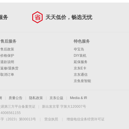
服务
天天低价，畅选无忧
售后服务
特色服务
售后政策
夺宝岛
价格保护
DIY装机
退款说明
延保服务
返修/退换货
京东E卡
取消订单
京东通信
京鱼座智能
测
|
质量公告
|
隐私政策
|
京东公益
|
Media & IR
交易第三方平台备案凭证
|
新出发京零 字第大120007号
06561155
2023）第00013号
|
营业执照
|
增值电信业务经营许可证