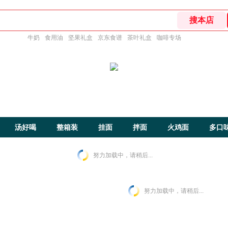
牛奶
食用油
坚果礼盒
京东食谱
茶叶礼盒
咖啡专场
汤好喝
整箱装
挂面
拌面
火鸡面
多口
努力加载中，请稍后...
努力加载中，请稍后...