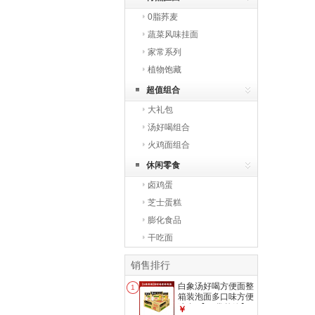
0脂荞麦
蔬菜风味挂面
家常系列
植物饱藏
超值组合
大礼包
汤好喝组合
火鸡面组合
休闲零食
卤鸡蛋
芝士蛋糕
膨化食品
干吃面
销售排行
白象汤好喝方便面整
1
箱装泡面多口味方便
速食 【24袋整箱】
￥