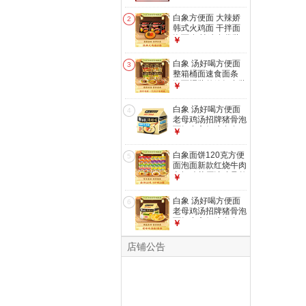
老母鸡汤110g*24袋
白象方便面 大辣娇
2
韩式火鸡面 干拌面
泡面 超辣速食袋装
￥
整箱国产网红 经典
火鸡面119g*10袋
白象 汤好喝方便面
3
整箱桶面速食面条
泡面桶装整箱组合装
￥
【4口味12桶】老母
鸡+招牌猪骨+辣牛
白象 汤好喝方便面
4
肉+羊肉 共1392g
老母鸡汤招牌猪骨泡
面组合方便速食多口
￥
味袋装整箱 海鲜浓
汤111g*5袋
白象面饼120克方便
5
面泡面新款红烧牛肉
老坛酸菜原汁猪骨整
￥
箱囤货速食 【8口味
24袋整箱】混合口
白象 汤好喝方便面
6
味 共3462g
老母鸡汤招牌猪骨泡
面组合方便速食多口
￥
味袋装整箱 老母鸡
汤面110g*5袋装
店铺公告